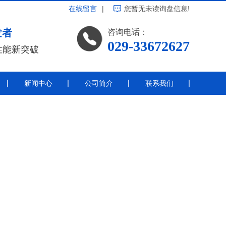
在线留言
|
您暂无未读询盘信息!
发者
咨询电话：
029-33672627
性能新突破
新闻中心
公司简介
联系我们
公司新闻
带电涂覆
行业新闻
线绝缘
常见问题
热点资讯
其他