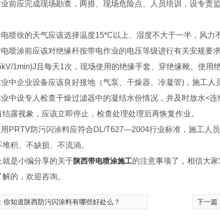
.作业前应完成现场勘查，两措、现场危险点、人员培训，设专责
.带电喷徐的天气应该选择温度15*C以上、湿度不大于一半，风力
带电喷涂前应该对绝缘杆按带电作业的电压等级进行有关安规要求的绝缘耐压试
175kV/1min)J且每天1次，现场使用的绝缘手套、穿绝缘靴、使用
.作业中企业设备应该良好接地（气泵、干燥器、冷凝管)，施工
.作业中设专人检查干燥过滤器中的凝结水份情况，并及时放水<
有结露视象，应该立即停止，检查处理处理后再恢复作业。
.使用PRTV防污闪涂料应符合DL/T627—2004行业标准，施
不堆积、不缺损、不流淌。
上就是小编分享的关于
陕西带电喷涂施工
的注意事项了，相信大家
了解的，欢迎咨询。
：
你知道陕西防污闪涂料有哪些好处么？
下一篇