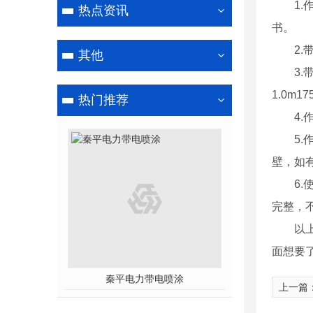
1
热点资讯
书。
2
其他
3.
1.0m
热门推荐
4
5
壁，如
6
完整，
以
面想要
秦平电力带电喷涂
上一篇