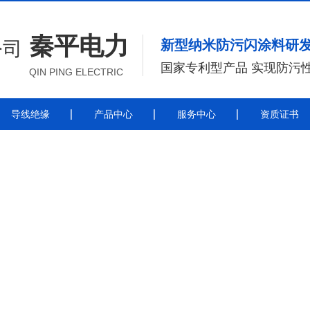
秦平电力
新型纳米防污闪涂料研
国家专利型产品 实现防污
QIN PING ELECTRIC
导线绝缘
产品中心
服务中心
资质证书
带电喷涂
导
带电喷涂防污闪涂料
秦平电力导线绝缘涂料施工