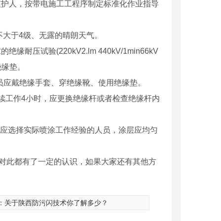
监护人，按带电施工工程序制定标准化作业指导
不大于4级、无露的晴朗天气。
验(220kV2.lm 440kV/1min66kV
绝缘垫。
人员应戴绝缘手套、穿绝缘靴、使用绝缘垫。
连续工作4小时，应更换绝缘杆或者检查绝缘杆内
工人员应选择实际喷涂工作经验的人员，涂层应均匀
对此都有了一定的认识，如果大家还有其他方
：
关于陕西防污闪技术你了解多少？