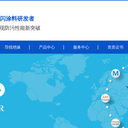
闪涂料研发者
实现防污性能新突破
导线绝缘
产品中心
服务中心
资质证书
带电喷涂
导
带电喷涂防污闪涂料
秦平电力导线绝缘涂料施工