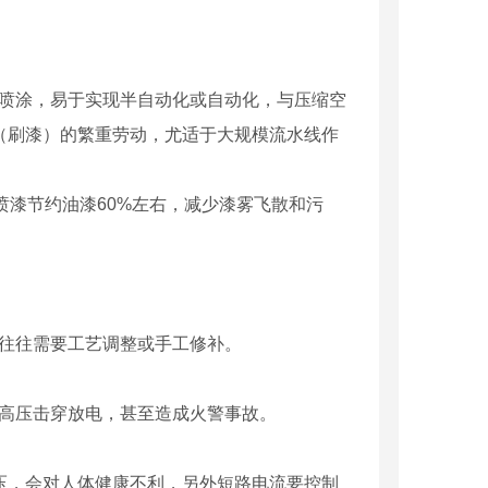
时喷涂，易于实现半自动化或自动化，与压缩空
（刷漆）的繁重劳动，尤适于大规模流水线作
喷漆节约油漆60%左右，减少漆雾飞散和污
，往往需要工艺调整或手工修补。
，高压击穿放电，甚至造成火警事故。
压，会对人体健康不利，另外短路电流要控制