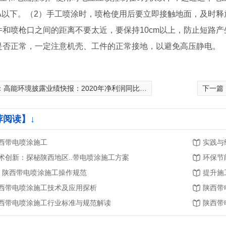
7mA以下。（2）手工喷涂时，喷枪使用后要立即接触地面，及时
件和喷枪口之间的距离不要太近，要保持10cm以上，防止短路
是否正常，一定注意机壳、工件的正常接地，以避免高压静电。
：
高能环境披露业绩快报：2020年净利润同比上涨35.28% 达5.57亿元
下一篇
荐阅读】↓
西带电喷涂施工
实践与
术创新：探秘陕西地区..带电喷涂施工方案
环保节
.：陕西带电喷涂施工操作规范
提升施
西带电喷涂施工技术及应用探析
陕西带
西带电喷涂施工行业标准与规范解读
陕西带