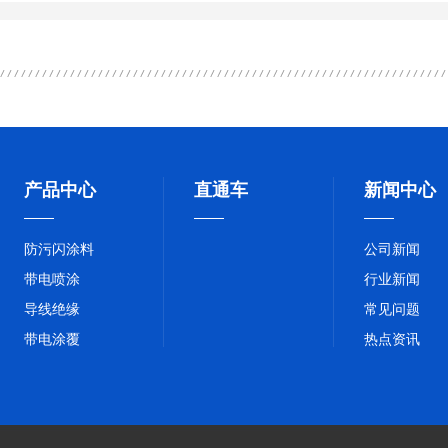
产品中心
直通车
新闻中心
防污闪涂料
公司新闻
带电喷涂
行业新闻
导线绝缘
常见问题
带电涂覆
热点资讯