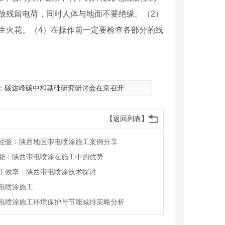
释放残留电荷，同时人体与地面不要绝缘。（2）
产生火花。（4）在操作前一定要检查各部分的线
：
碳达峰碳中和基础研究研讨会在京召开
【返回列表】
经验：陕西地区带电喷涂施工案例分享
能：陕西带电喷涂在施工中的优势
工效率：陕西带电喷涂技术探讨
电喷涂施工
电喷涂施工环境保护与节能减排策略分析