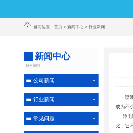
当前位置：
首页
>
新闻中心
>
行业新闻
新闻中心
线路防鸟害喷涂
NEWS
公司新闻
喷
行业新闻
成为不
静电喷
常见问题
比，它