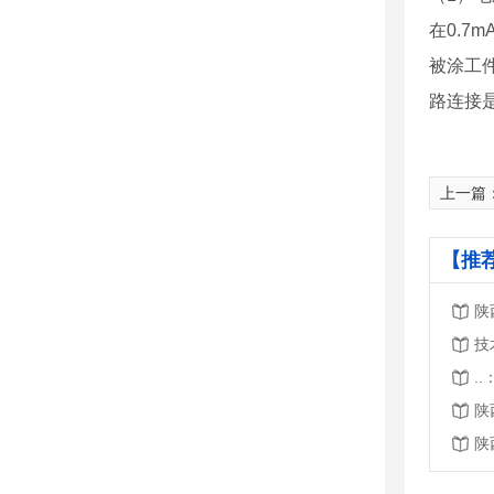
在0.
被涂工
路连接
上一篇
【推
陕
技
.
陕
陕