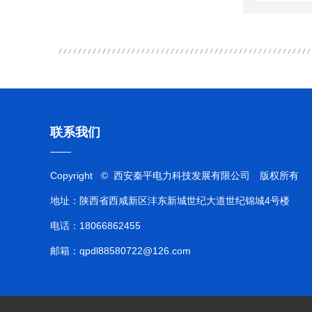
联系我们
Copyright © 西安秦平电力科技发展有限公司 版权所有
地址：陕西省西咸新区沣东新城世纪大道世纪锦城4号楼
电话：18066862455
邮箱：qpdl88580722@126.com