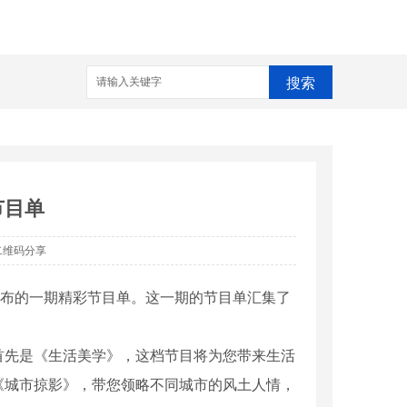
搜索
电清洗
防腐涂料
节目单
二维码分享
.发布的一期精彩节目单。这一期的节目单汇集了
首先是《生活美学》，这档节目将为您带来生活
《城市掠影》，带您领略不同城市的风土人情，