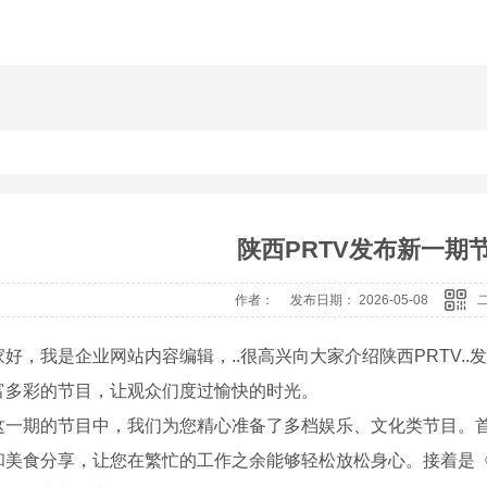
绝缘子带电清洗剂
带
陕西PRTV发布新一期
作者： 发布日期： 2026-05-08
家好，我是企业网站内容编辑，..很高兴向大家介绍陕西PRTV.
富多彩的节目，让观众们度过愉快的时光。
这一期的节目中，我们为您精心准备了多档娱乐、文化类节目。
和美食分享，让您在繁忙的工作之余能够轻松放松身心。接着是