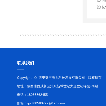
陕
技
联系我们
Copyright © 西安秦平电力科技发展有限公司 版权所有
地址：陕西省西咸新区沣东新城世纪大道世纪锦城4号楼
电话：18066862455
邮箱：qpdl88580722@126.com