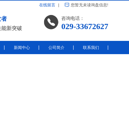
在线留言
|
您暂无未读询盘信息!
发者
咨询电话：
029-33672627
性能新突破
新闻中心
公司简介
联系我们
公司新闻
带电涂覆
行业新闻
线绝缘
常见问题
热点资讯
其他