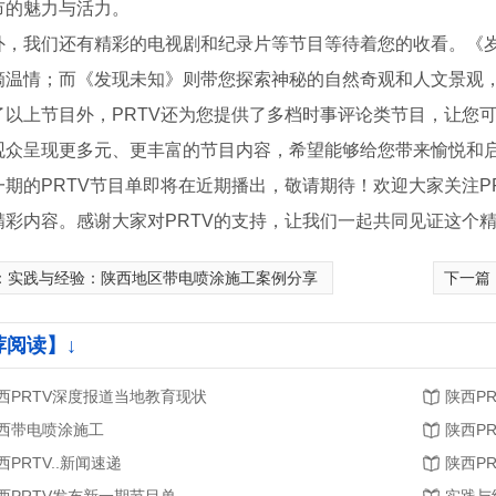
市的魅力与活力。
外，我们还有精彩的电视剧和纪录片等节目等待着您的收看。《岁
滴温情；而《发现未知》则带您探索神秘的自然奇观和人文景观
了以上节目外，PRTV还为您提供了多档时事评论类节目，让您可
观众呈现更多元、更丰富的节目内容，希望能够给您带来愉悦和
一期的PRTV节目单即将在近期播出，敬请期待！欢迎大家关注P
精彩内容。感谢大家对PRTV的支持，让我们一起共同见证这个
：
实践与经验：陕西地区带电喷涂施工案例分享
下一篇
荐阅读】↓
西PRTV深度报道当地教育现状
陕西P
西带电喷涂施工
陕西P
西PRTV..新闻速递
陕西PR