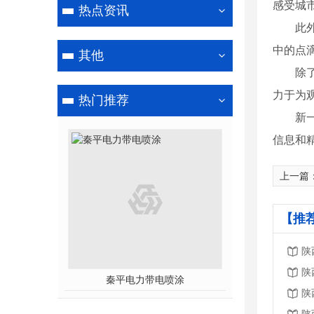
感受城
热点资讯
此
中的点
其他
除
力于为
热门推荐
新
信息和
上一篇
【推
陕
陕
秦平电力带电喷涂
陕