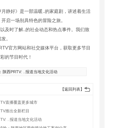
月静好》是一部温暖..的家庭剧，讲述着生活
，开启一场别具特色的冒险之旅。
以及时了解..的社会动态和热点事件。我们致
启发。
RTV官方网站和社交媒体平台，获取更多节目
精彩的节目时代！
：
陕西PRTV: ..报道当地文化活动
【返回列表】
RTV直播覆盖更多城市
RTV推出全新栏目
TV: ..报道当地文化活动