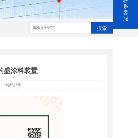
联
系
客
服
搜索
电清洗
防腐涂料
的盛涂料装置
二维码分享