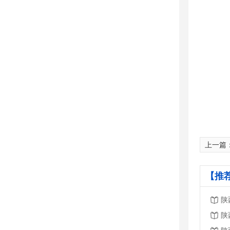
上一篇
【推
陕
陕