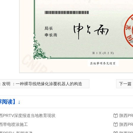
：
发明 ：一种裸导线绝缘化涂覆机器人的构造
下一篇
荐阅读】↓
西PRTV深度报道当地教育现状
陕西P
西带电喷涂施工
陕西P