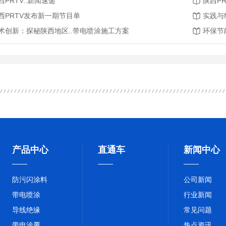
西PRTV..新闻速递
陕西PR
西PRTV发布新一期节目单
实践与
术创新：探秘陕西地区..带电喷涂施工方案
环保节
产品中心
直通车
新闻中心
防污闪涂料
公司新闻
带电喷涂
行业新闻
导线绝缘
常见问题
带电涂覆
热点资讯