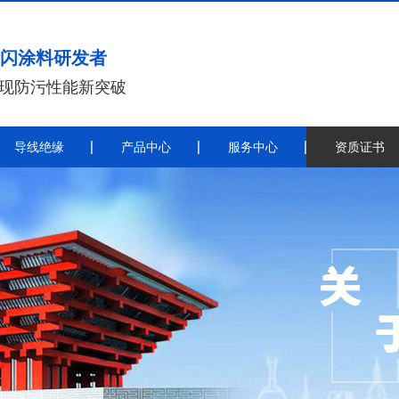
闪涂料研发者
实现防污性能新突破
导线绝缘
产品中心
服务中心
资质证书
带电喷涂
导
带电喷涂防污闪涂料
秦平电力导线绝缘涂料施工