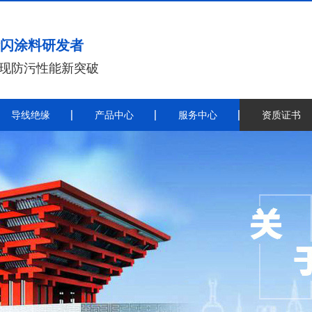
闪涂料研发者
实现防污性能新突破
导线绝缘
产品中心
服务中心
资质证书
带电喷涂
导
带电喷涂防污闪涂料
秦平电力导线绝缘涂料施工