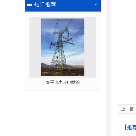
热门推荐
秦平电力带电喷涂
上一篇
【推