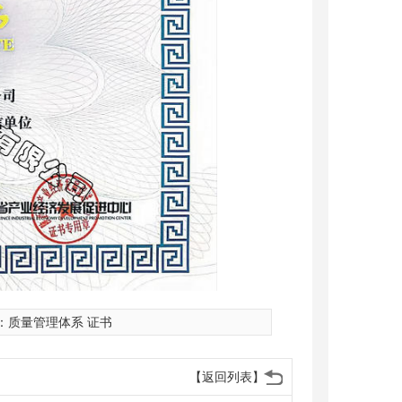
：
质量管理体系 证书
【返回列表】