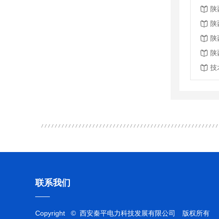
陕
陕
陕
陕
技
联系我们
Copyright © 西安秦平电力科技发展有限公司 版权所有