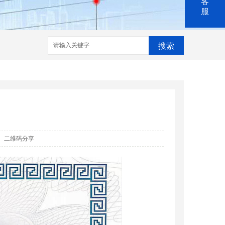
客
服
搜索
电清洗
防腐涂料
二维码分享