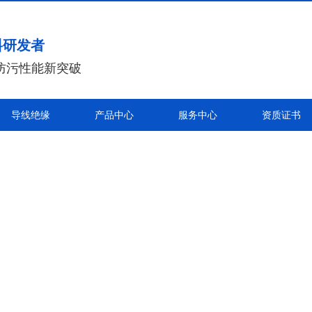
料研发者
防污性能新突破
导线绝缘
产品中心
服务中心
资质证书
带电喷涂
导
带电喷涂防污闪涂料
秦平电力导线绝缘涂料施工