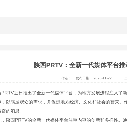
绝缘子带电清洗剂
带
陕西PRTV：全新一代媒体平台
作者： 发布日期： 2023-11-22
西PRTV近日推出了全新一代媒体平台，为地方发展进程注入了
容，以满足观众的需求，并促进地方经济、文化和社会的繁荣。
振奋的消息。
先，陕西PRTV的全新一代媒体平台注重内容的创新和多样性。