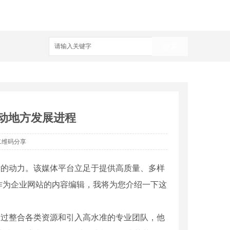
搜索
电清洗
防腐涂料
推动地方发展进程
二维码分享
新的动力。该媒体平台立足于提供高质量、多样
作为企业网站的内容编辑，我将为您介绍一下这
通过整合各类资源和引入高水准的专业团队，他