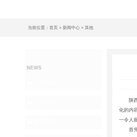
当前位置：
首页
>
新闻中心
>
其他
新闻中心
线路防鸟害喷涂
NEWS
公司新闻
陕
行业新闻
化的内
一令人
常见问题
首