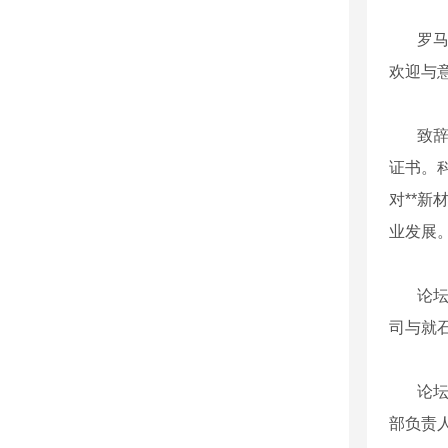
罗马
欢迎与
致辞
证书。
对**
业发展
论
司与就
论坛
部负责人B