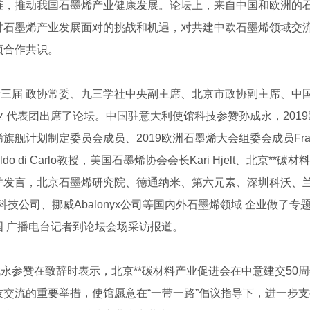
链，推动我国石墨烯产业健康发展。论坛上，来自中国和欧洲的石
讨石墨烯产业发展面对的挑战和机遇，对共建中欧石墨烯领域交
项合作共识。
十三届 政协常委、九三学社中央副主席、北京市政协副主席、中
 代表团出席了论坛。中国驻意大利使馆科技参赞孙成永，2019欧洲石墨
旗舰计划制定委员会成员、2019欧洲石墨烯大会组委会成员France
ldo di Carlo教授，美国石墨烯协会会长Kari Hjelt、北
并发言，北京石墨烯研究院、德通纳米、第六元素、深圳科沃、兰
nia科技公司、挪威Abalonyx公司等国内外石墨烯领域 企业
国 广播电台记者到论坛会场采访报道。
永参赞在致辞时表示，北京**碳材料产业促进会在中意建交50
技交流的重要举措，使馆愿意在“一带一路”倡议指导下，进一步支