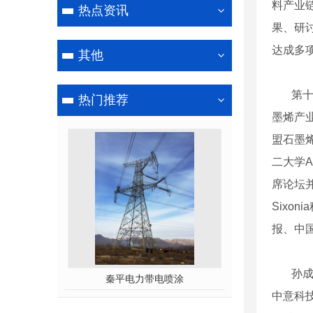
料产业
热点资讯
果、研
达成多
其他
第
热门推荐
墨烯产业
盟石墨烯
二大学A
席论坛
Sixo
报、中
孙成
秦平电力带电喷涂
中意科