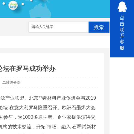
点
击
搜索
联
系
客
服
电清洗
防腐涂料
论坛在罗马成功举办
二维码分享
源产业联盟、北京**碳材料产业促进会与2019
论坛”在意大利罗马隆重召开。欧洲石墨烯大会
多人参与，为1000多名学者、企业家提供演讲交
构的技术交流，开拓 市场，融入 石墨烯新材