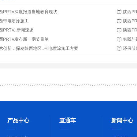
西PRTV深度报道当地教育现状
陕西P
西带电喷涂施工
陕西P
西PRTV..新闻速递
陕西PR
西PRTV发布新一期节目单
实践与
术创新：探秘陕西地区..带电喷涂施工方案
环保节
产品中心
直通车
新闻中心