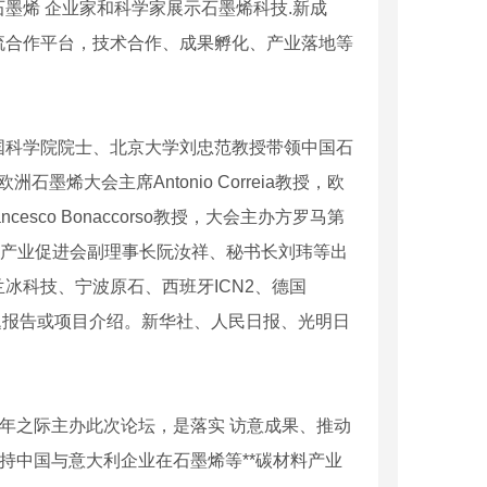
墨烯 企业家和科学家展示石墨烯科技.新成
流合作平台，技术合作、成果孵化、产业落地等
国科学院院士、北京大学刘忠范教授带领中国石
烯大会主席Antonio Correia教授，欧
sco Bonaccorso教授，大会主办方罗马第
京**碳材料产业促进会副理事长阮汝祥、秘书长刘玮等出
冰科技、宁波原石、西班牙ICN2、德国
做了专题报告或项目介绍。新华社、人民日报、光明日
周年之际主办此次论坛，是落实 访意成果、推动
持中国与意大利企业在石墨烯等**碳材料产业