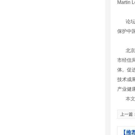
Marti
论坛
保护中
北京
市经信
体。促
技术成
产业健
本文
上一篇
【推