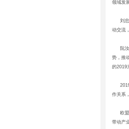
领域发
刘
动交流
阮汝
势，推
的20
20
作关系
欧盟
带动产