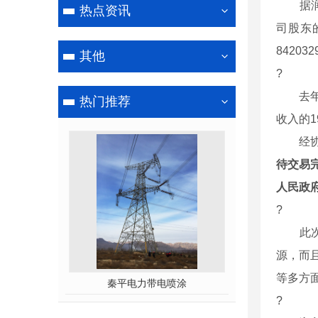
据润邦股
热点资讯
司股东的
84203
其他
?
去年，润
热门推荐
收入的1
经协商
待交易
人民政
?
此次股
源，而
等多方
秦平电力带电喷涂
?