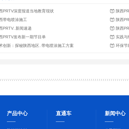
西PRTV深度报道当地教育现状
陕西P
西带电喷涂施工
陕西P
西PRTV..新闻速递
陕西PR
西PRTV发布新一期节目单
实践与
术创新：探秘陕西地区..带电喷涂施工方案
环保节
产品中心
直通车
新闻中心