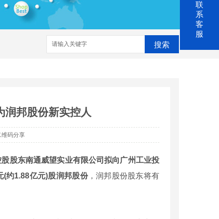
联
系
客
服
搜索
电清洗
防腐涂料
成为润邦股份新实控人
二维码分享
，控股股东南通威望实业有限公司拟向广州工业投
(约1.88亿元)股润邦股份
，润邦股份股东将有