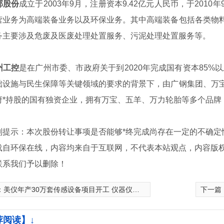
邦股份
成立于2003年9月，注册资本9.42亿元人民币，于20
营业务为高端装备业务以及环保业务。其中高端装备包括各类物
务主要涉及危废及医废处理处置服务、污泥处理处置服务等。
州工控
是在广州市委、市政府关于到2020年完成国有资本85%
础设施与民生保障等关键领域的要求的背景下，由广钢集团、万
府*持股的国有独资企业，拥有万宝、五羊、万力轮胎等多个品牌
示：本次股份转让事项是否能够*终完成尚存在一定的不确定
载自环保在线，内容均来自于互联网，不代表本站观点，内容版
联系我们予以删除！
：
美仪年产30万套传感设备项目开工 仪器仪表智造力升级
下一篇
荐阅读】↓