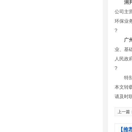
润
公司主
环保业
?
广
业、基
人民政
?
特别提
本文转
请及时
上一篇
【推