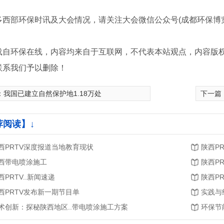
部环保时讯及大会情况，请关注大会微信公众号(成都环保博览
载自环保在线，内容均来自于互联网，不代表本站观点，内容版
联系我们予以删除！
：
我国已建立自然保护地1.18万处
下一篇
荐阅读】↓
西PRTV深度报道当地教育现状
陕西P
西带电喷涂施工
陕西P
西PRTV..新闻速递
陕西PR
西PRTV发布新一期节目单
实践与
术创新：探秘陕西地区..带电喷涂施工方案
环保节