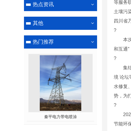
等服务
热点资讯
土壤污
四川省
其他
?
本次协
热门推荐
和互通
?
集结**
境 论
水修复
势，为
?
2020
秦平电力带电喷涂
节能环