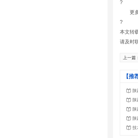
?
更多西
?
本文转
请及时
上一篇
【推
陕
陕
陕
陕
技