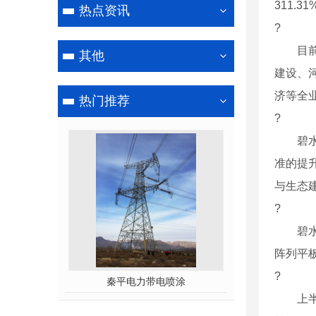
311.
热点资讯
?
目前，
其他
建设、
济等全
热门推荐
?
碧水源
准的提
与生态
?
碧水源
阵列平
?
秦平电力带电喷涂
上半年