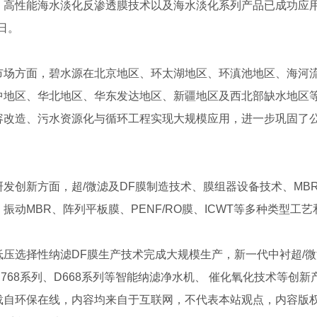
；高性能海水淡化反渗透膜技术以及海水淡化系列产品已成功应
/日。
方面，碧水源在北京地区、环太湖地区、环滇池地区、海河流
中地区、华北地区、华东发达地区、新疆地区及西北部缺水地区
容改造、污水资源化与循环工程实现大规模应用，进一步巩固了
创新方面，超/微滤及DF膜制造技术、膜组器设备技术、MBR与
振动MBR、阵列平板膜、PENF/RO膜、ICWT等多种类型工
选择性纳滤DF膜生产技术完成大规模生产，新一代中衬超/微滤
D768系列、D668系列等智能纳滤净水机、 催化氧化技术等创
载自环保在线，内容均来自于互联网，不代表本站观点，内容版