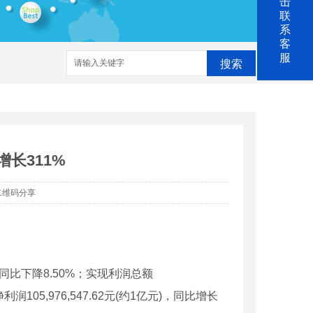
击
联
系
客
服
搜索
电清洗
防腐涂料
增长311%
二维码分享
)，同比下降8.50%；实现利润总额
利润105,976,547.62元(约1亿元)，同比增长