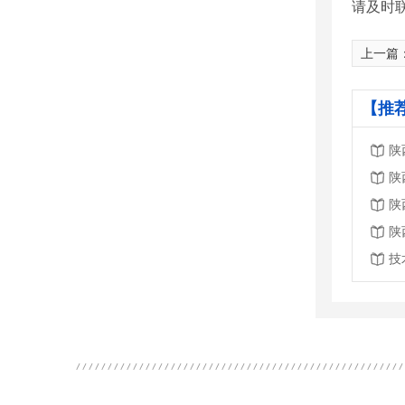
请及时
上一篇
【推
陕
陕
陕
陕
技