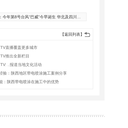
：
今年第8号台风“巴威”今早诞生 华北及四川盆地新一轮降雨来临
【返回列表】
RTV直播覆盖更多城市
RTV推出全新栏目
TV: ..报道当地文化活动
经验：陕西地区带电喷涂施工案例分享
能：陕西带电喷涂在施工中的优势