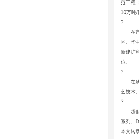
范工程
10万吨
?
在市场
区、华
新建扩
位。
?
在研发
艺技术、
?
超低压
系列、
本文转