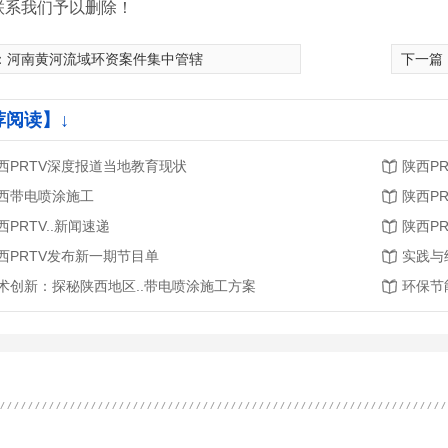
联系我们予以删除！
：
河南黄河流域环资案件集中管辖
下一篇
荐阅读】↓
西PRTV深度报道当地教育现状
陕西P
西带电喷涂施工
陕西P
西PRTV..新闻速递
陕西PR
西PRTV发布新一期节目单
实践与
术创新：探秘陕西地区..带电喷涂施工方案
环保节