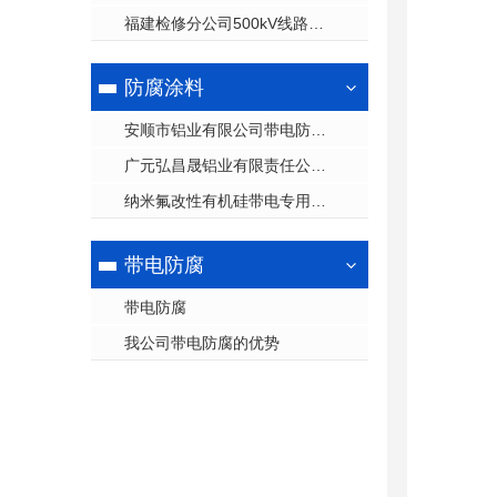
福建检修分公司500kV线路带电清扫及带电喷涂项目合同
防腐涂料
安顺市铝业有限公司带电防腐项目合同
广元弘昌晟铝业有限责任公司带电防腐项目合同
纳米氟改性有机硅带电专用防腐涂料简介
带电防腐
带电防腐
我公司带电防腐的优势