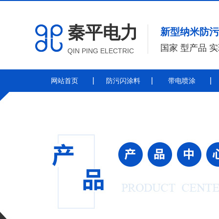
秦平电力
新型纳米防污
国家 型产品 
QIN PING ELECTRIC
网站首页
防污闪涂料
带电喷涂
防污闪涂料
防污闪涂料