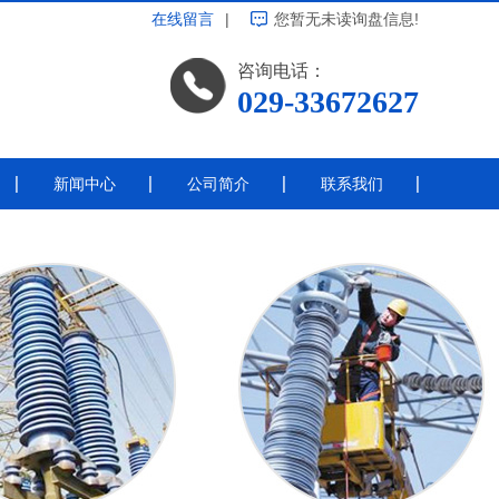
在线留言
|
您暂无未读询盘信息!
咨询电话：
029-33672627
新闻中心
公司简介
联系我们
公司新闻
带电涂覆
行业新闻
常见问题
热点资讯
线绝缘
其他